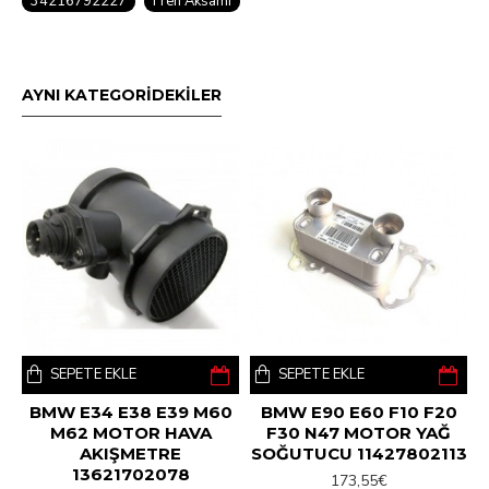
34216792227
Fren Aksamı
AYNI KATEGORİDEKİLER
SEPETE EKLE
SEPETE EKLE
BMW E34 E38 E39 M60
BMW E90 E60 F10 F20
M62 MOTOR HAVA
F30 N47 MOTOR YAĞ
AKIŞMETRE
SOĞUTUCU 11427802113
13621702078
173,55€