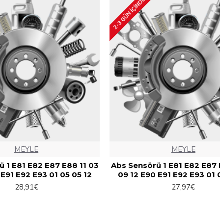
2-3 GÜN IÇINDE
MEYLE
MEYLE
 1 E81 E82 E87 E88 11 03
Abs Sensörü 1 E81 E82 E87 
 E91 E92 E93 01 05 05 12
09 12 E90 E91 E92 E93 01 
28,91€
27,97€