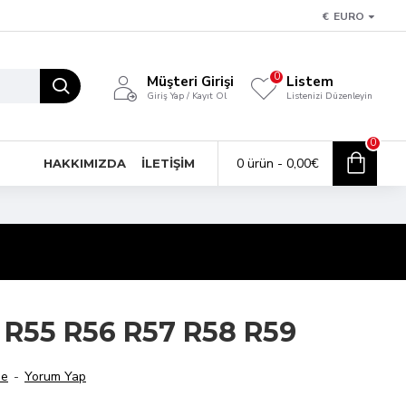
€
EURO
0
Müşteri Girişi
Listem
Giriş Yap / Kayıt Ol
Listenizi Düzenleyin
0
0 ürün - 0,00€
HAKKIMIZDA
İLETİŞİM
ğ R55 R56 R57 R58 R59
me
-
Yorum Yap