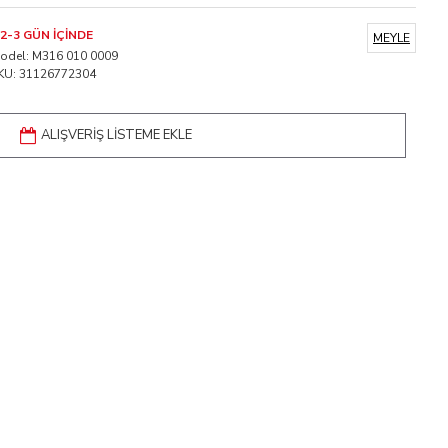
2-3 GÜN IÇINDE
MEYLE
odel:
M316 010 0009
KU:
31126772304
ALIŞVERIŞ LISTEME EKLE