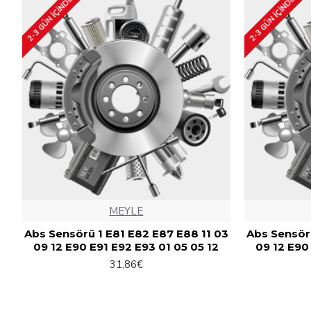
2-3 GÜN IÇINDE
2-3 GÜN IÇINDE
MEYLE
Abs Sensörü 1 E81 E82 E87 E88 11 03
Abs Sensörü
09 12 E90 E91 E92 E93 01 05 05 12
09 12 E90
31,86€