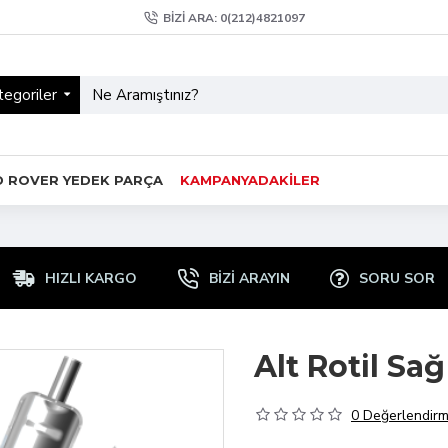
BIZI ARA: 0(212)4821097
egoriler
D ROVER YEDEK PARÇA
KAMPANYADAKİLER
HIZLI KARGO
BİZİ ARAYIN
SORU SOR
Alt Rotil Sa
0 Değerlendir