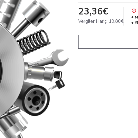
23,36€
M
Vergiler Hariç:
19,80€
S