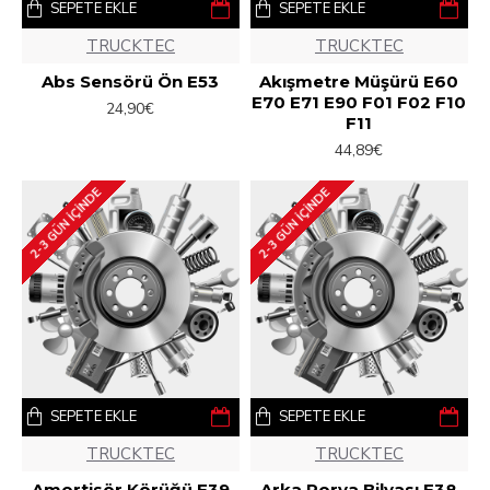
SEPETE EKLE
SEPETE EKLE
TRUCKTEC
TRUCKTEC
Abs Sensörü Ön E53
Akışmetre Müşürü E60
E70 E71 E90 F01 F02 F10
24,90€
F11
44,89€
2-3 GÜN IÇINDE
2-3 GÜN IÇINDE
SEPETE EKLE
SEPETE EKLE
TRUCKTEC
TRUCKTEC
Amortisör Körüğü E39
Arka Porya Bilyası E38