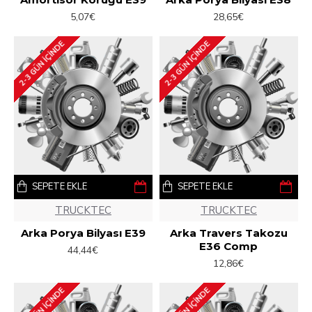
5,07€
28,65€
2-3 GÜN IÇINDE
2-3 GÜN IÇINDE
SEPETE EKLE
SEPETE EKLE
TRUCKTEC
TRUCKTEC
Arka Porya Bilyası E39
Arka Travers Takozu
E36 Comp
44,44€
12,86€
2-3 GÜN IÇINDE
2-3 GÜN IÇINDE