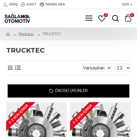
GIRIŞ
KAYIT
HEMEN ARA
EUR
0
0
Markalar
TRUCKTEC
TRUCKTEC
ÖNCEKI ÜRÜNLER
2-3 GÜN IÇINDE
2-3 GÜN IÇINDE