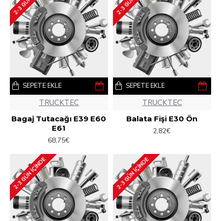
SEPETE EKLE
SEPETE EKLE
TRUCKTEC
TRUCKTEC
Bagaj Tutacağı E39 E60
Balata Fişi E30 Ön
E61
2,82€
68,75€
2-3 GÜN IÇINDE
2-3 GÜN IÇINDE