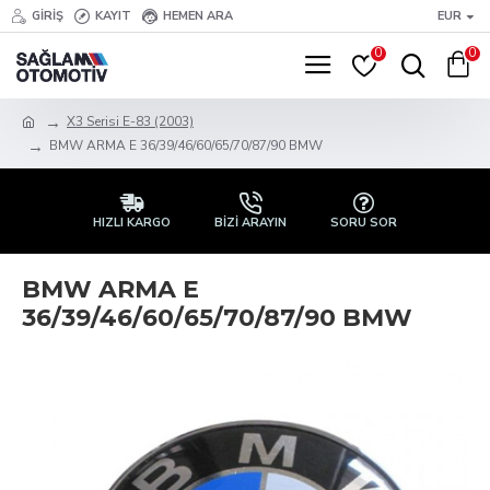
GIRIŞ
KAYIT
HEMEN ARA
EUR
0
0
X3 Serisi E-83 (2003)
BMW ARMA E 36/39/46/60/65/70/87/90 BMW
HIZLI KARGO
BİZİ ARAYIN
SORU SOR
BMW ARMA E
36/39/46/60/65/70/87/90 BMW