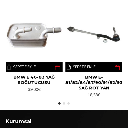
SEPETE EKLE
SEPETE EKLE
BMW E 46-83 YAĞ
BMW E-
SOĞUTUCUSU
81/82/84/87/90/91/92/93
SAĞ ROT YAN
39,00€
18,58€
Kurumsal