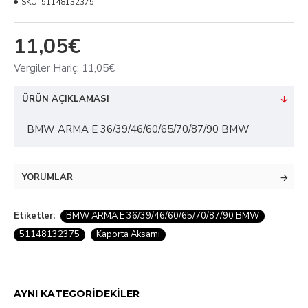
SKU:
51148132375
11,05€
Vergiler Hariç: 11,05€
ÜRÜN AÇIKLAMASI
BMW ARMA E 36/39/46/60/65/70/87/90 BMW
YORUMLAR
Etiketler:
BMW ARMA E 36/39/46/60/65/70/87/90 BMW
51148132375
Kaporta Aksamı
AYNI KATEGORİDEKİLER