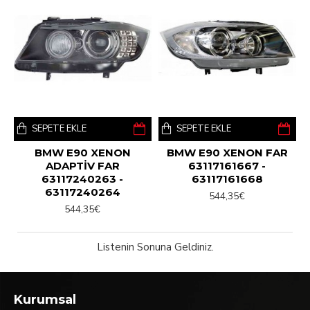
SEPETE EKLE
SEPETE EKLE
BMW E90 XENON
BMW E90 XENON FAR
ADAPTİV FAR
63117161667 -
63117240263 -
63117161668
63117240264
544,35€
544,35€
Listenin Sonuna Geldiniz.
Kurumsal