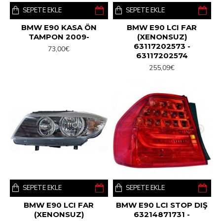
SEPETE EKLE
SEPETE EKLE
BMW E90 KASA ÖN
BMW E90 LCI FAR
TAMPON 2009-
(XENONSUZ)
63117202573 -
73,00€
63117202574
255,09€
SEPETE EKLE
SEPETE EKLE
BMW E90 LCI FAR
BMW E90 LCI STOP DIŞ
(XENONSUZ)
63214871731 -