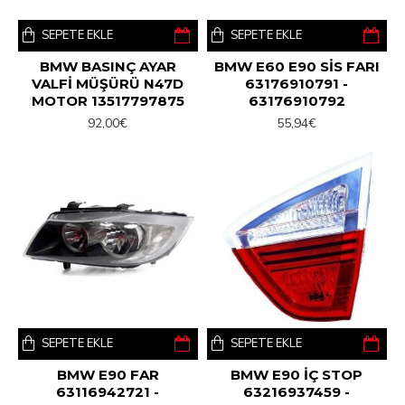
SEPETE EKLE
SEPETE EKLE
BMW BASINÇ AYAR
BMW E60 E90 SİS FARI
VALFİ MÜŞÜRÜ N47D
63176910791 -
MOTOR 13517797875
63176910792
92,00€
55,94€
SEPETE EKLE
SEPETE EKLE
BMW E90 FAR
BMW E90 İÇ STOP
63116942721 -
63216937459 -