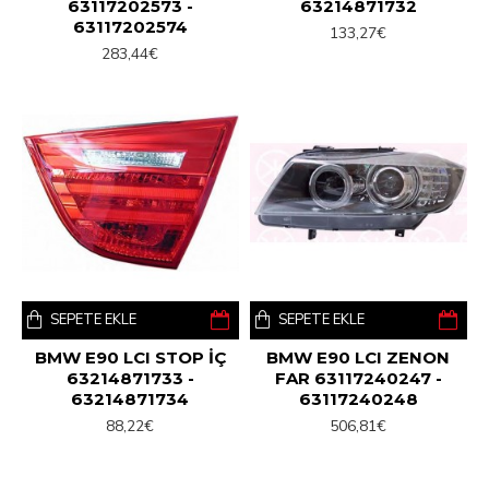
63117202573 -
63214871732
63117202574
133,27€
283,44€
SEPETE EKLE
SEPETE EKLE
BMW E90 LCI STOP İÇ
BMW E90 LCI ZENON
63214871733 -
FAR 63117240247 -
63214871734
63117240248
88,22€
506,81€