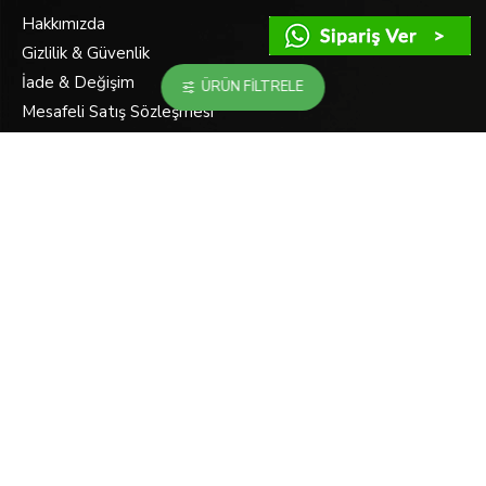
Hakkımızda
Gizlilik & Güvenlik
İade & Değişim
ÜRÜN FILTRELE
Mesafeli Satış Sözleşmesi
Hızlı Erişim
Hesabım
Siparişlerim
Bülten Aboneliği
Hesap Bilgileri
Müşteri Temsilcisi
İletişim
Ürün İade
Site Haritası
Markalar