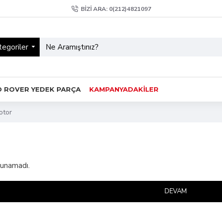
BIZI ARA: 0(212)4821097
egoriler
D ROVER YEDEK PARÇA
KAMPANYADAKİLER
otor
lunamadı.
DEVAM