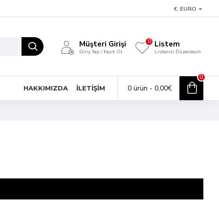
€
EURO
0
Müşteri Girişi
Listem
Giriş Yap / Kayıt Ol
Listenizi Düzenleyin
0
0 ürün - 0,00€
HAKKIMIZDA
İLETİŞİM