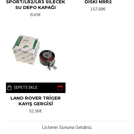
SPORT/LR2/LR3 SİLECEK
DİSKİ NRR2
SU DEPO KAPAĞI
157,68€
8,45€
SEPETE EKLE
LAND ROVER TRİGER
KAYIŞ GERGİSİ
52,56€
Listenin Sonuna Geldiniz.